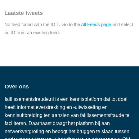
Laatste tweets
No feed found with the ID 1. Go to the
All Feeds page
and select
an ID from an existing feed.
Over ons
faillissementsfraude.nl is een kennisplatform dat tot doel
heeft informatieverstrekking en -uitwisseling en
kennisuitbreiding ten aanzien van faillissementsfraude te
faciliteren. Daarnaast draagt het platform bij aan
netwerkvergroting en beoogt het bruggen te slaan tussen