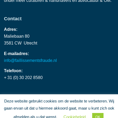
onder meer curatoren & handhavers en advocatuur & OM.
Contact
Adres:
Maliebaan 80
3581 CW Utrecht
E-mailadres:
info@faillissementsfraude.nl
Telefoon:
+ 31 (0) 30 202 8580
Deze website gebruikt cookies om de website te verbeteren. Wij
gaan ervan uit dat u hiermee akkoord gaat, maar u kunt zich ook
©2026
Kennisplatform Faillissementsfraude |
Webdesign:
Cornelissen.Marketing
afmelden als u dat wenst.
Cookiebeleid
OK