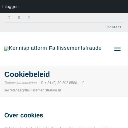
Inloggen
Contact
Blad
Cookiebeleid
Tijdens kantoortijden:
+ 31 (0) 30 202 8580
secretariaat@faillissementsfraude.nl
door
Over cookies